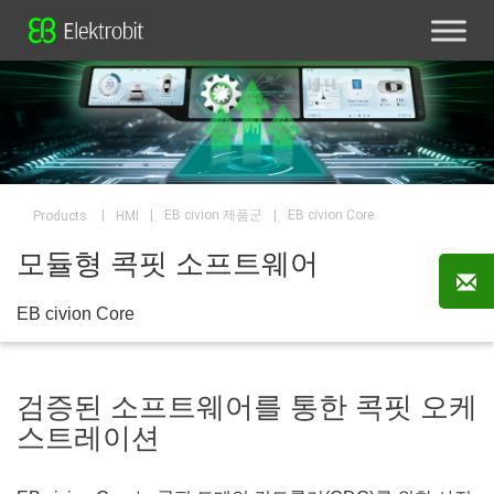
|
|
|
EB civion Core
EB civion 제품군
Products
HMI
모듈형 콕핏 소프트웨어
EB civion Core
검증된 소프트웨어를 통한 콕핏 오케
스트레이션