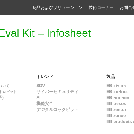
商品およびソリューション
技術コーナー
お問合
Eval Kit – Infosheet
トレンド
製品
SDV
EB civion
ついて
サイバーセキュリティ
EB corbos
トロビット
語）
AI
EB robinos
機能安全
EB tresos
デジタルコックピット
EB zentur
EB zoneo
EB products &