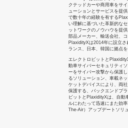
クテッドカーや商用車をサイ
ューションとサービスを提供
で数十年の経験を有するPlax
い理解に基づいた革新的なセ
ットワークのノウハウを提供しま
部品メーカー、輸送会社、コ
PlaxidityXは2014
ランス、日本、韓国に拠点を
エレクトロビットとPlaxid
動車サイバーセキュリティソ
ーをサイバー攻撃から保護し
るソリューション、車載ネッ
ケットデバイスにより、両社
保護する、バックエンドプラ
ビットとPlaxidityXは
ルにわたって迅速にまた効率的
The-Air）アップデートソ