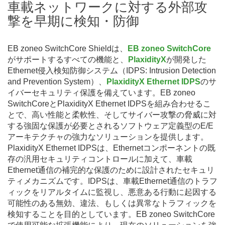
車載ネットワークに対する外部攻
撃を早期に検知・防御
EB zoneo SwitchCore Shieldは、
EB zoneo SwitchCore
がサポートするすべての機能と、
PlaxidityX
が開発した
Ethernet侵入検知防御システム（IDPS: Intrusion Detection
and Prevention System）、
PlaxidityX Ethernet IDPS
のサ
イバーセキュリティ保護を備えています。EB zoneo
SwitchCoreとPlaxidityX Ethernet IDPSを組み合わせるこ
とで、高い性能と柔軟性、そしてサイバー攻撃の脅威に対
する強固な保護が必要とされるソフトウェア定義型のE/E
アーキテクチャの強力なソリューションを提供します。
PlaxidityX Ethernet IDPSは、Ethernetコンポーネントの既
存の汎用セキュリティコントロールに加えて、車載
Ethernet通信の補完的な保護のために設計されたセキュリ
ティメカニズムです。IDPSは、車載Ethernet通信のトラフ
ィックをリアルタイムに監視し、悪意ある行動に起因する
可能性のある無効、違法、もしくは異常なトラフィックを
検知することを目的としています。EB zoneo SwitchCore