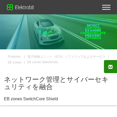
|
|
電子制御ユニット（ECU）ソフトウェアおよびサービス
Products
|
EB zoneo SwitchCore..
EB zoneo
ネットワーク管理とサイバーセキ
ュリティを融合
EB zoneo SwitchCore Shield