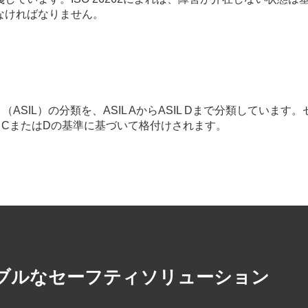
なければなりません。
rity Level （ASIL）の分類を、ASIL AからASIL Dまで
B、CまたはDの基準に基づいて格付けされます。
ブルなセーフティソリューション