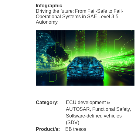
Infographic
IL D
Driving the future: From Fail-Safe to Fail-
Operational Systems in SAE Level 3-5
Autonomy
Category:
ECU development &
afety,
AUTOSAR, Functional Safety,
es
Software-defined vehicles
(SDV)
Product/s:
EB tresos