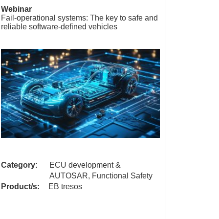
Webinar
Webina
Fail-operational systems: The key to safe and
Functio
reliable software-defined vehicles
Linux f
with AS
Category:
ECU development &
Catego
AUTOSAR, Functional Safety
Product/s:
EB tresos
Product