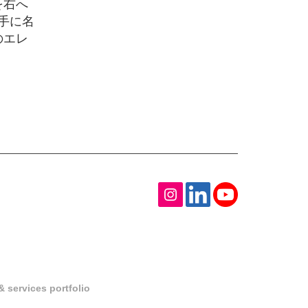
を右へ
手に名
のエレ
 services portfolio