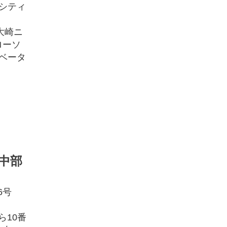
ーシティ
大崎ニ
ローソ
ベータ
中部
26号
ら10番