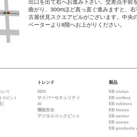
出口を出て右へお進み下さい。交差点手前
曲がり、300mほど真っ直ぐ進みますと、右
古屋伏見スクエアビルがございます。中央
ベーターより8階へお上がりください。
トレンド
製品
SDV
EB civion
ついて
サイバーセキュリティ
EB corbos
トロビット
語）
AI
EB robinos
機能安全
EB tresos
デジタルコックピット
EB zentur
EB zoneo
EB products &