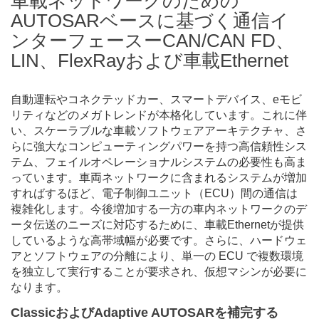
車載ネットワークのための
AUTOSARベースに基づく通信イ
ンターフェースーCAN/CAN FD、
LIN、FlexRayおよび車載Ethernet
自動運転やコネクテッドカー、スマートデバイス、eモビ
リティなどのメガトレンドが本格化しています。これに伴
い、スケーラブルな車載ソフトウェアアーキテクチャ、さ
らに強大なコンピューティングパワーを持つ高信頼性シス
テム、フェイルオペレーショナルシステムの必要性も高ま
っています。車両ネットワークに含まれるシステムが増加
すればするほど、電子制御ユニット（ECU）間の通信は
複雑化します。今後増加する一方の車内ネットワークのデ
ータ伝送のニーズに対応するために、車載Ethernetが提供
しているような高帯域幅が必要です。さらに、ハードウェ
アとソフトウェアの分離により、単一の ECU で複数環境
を独立して実行することが要求され、仮想マシンが必要に
なります。
ClassicおよびAdaptive AUTOSARを補完する