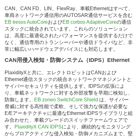
CAN、CAN FD、LIN、FlexRay、車載Ethernetはすべて、
車両ネットワーク通信用のAUTOSAR通信サービスを含む
EB tresos AutoCore
および
EB corbos AdaptiveCore
の通信
スタックに統合されています。これらのソリューション
は、高度に最適化されたパフォーマンスを提供するだけで
なく、通信専用のトランシーバーや通信ドライバなど、非
常に幅広いハードウェアデバイスにも対応します。
CAN用侵入検知・防御システム（IDPS）Ethernet
PlaxidityXと共に、エレクトロビットはCANおよび
Ethernet通信スタックの統合ネットワークマネジメントと
サイバーセキュリティを提供します。IDPSの拡張によ
り、車載ネットワークに対する外部攻撃を早期に検知し、
防御します。
EB zoneo SwitchCore Shield
は、サイバー
脅威に対する高性能で柔軟、そして強力な保護が必要な
E/Eアーキテクチャに最適なEthernet IDPSライブラリと組
み合わせた、車載グレードのスイッチファームウェアで
す。
PlaxidityX CAN IDPS
により、継続的なモニタリング
からプロアクティブな侵入検知・防御メカニズムまで、堅