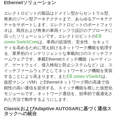
Ethernetソリューション
エレクトロビットの製品はドメイン型からセントラル型、
将来のゾーン型アーキテクチャまで、あらゆるアーキテク
チャをサポートします。エレクトロビットのポートフォリ
オは、既存および将来の車両インフラ設計のアプローチに
沿ったソリューションです。エレクトロビットの
EB
zoneo SwitchCore
は、車両の拡張性、安全性、セキュリ
ティを高めるために増え続けるネットワーク機能を処理す
る、業界初のインテリジェントな車載向けのスイッチファ
ームウェアです。車載Ethernetスイッチ機能（ルーティン
グ、ゲートウェイ、侵入検知と防止システムなど）は、ス
イッチファームウェアとしてネットワーキング機能を実装
することにより高まります。また
EB zoneo VSwitch
は、
仮想マシン（VM）とEthernetネットワーク間の高速で信
頼性の高い通信を提供する、スイッチ機能を模した仮想化
モジュールです。ネットワーク通信を、効率的で最適化さ
れた方法で動作するようにします。
ClassicおよびAdaptive AUTOSARに基づく通信ス
タックへの統合