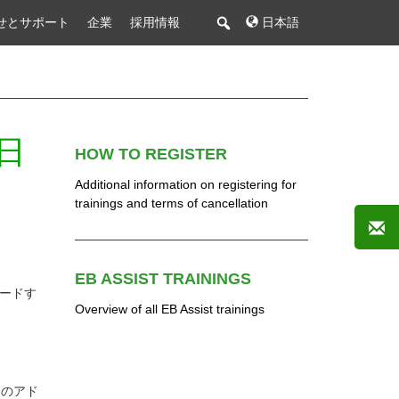
せとサポート
企業
採用情報
日本語
日
HOW TO REGISTER
Additional information on registering for
trainings and terms of cancellation
EB ASSIST TRAININGS
ロードす
Overview of all EB Assist trainings
間のアド