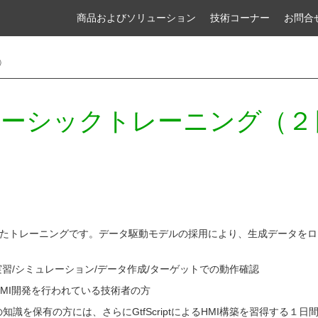
商品およびソリューション
技術コーナー
お問合
）
F5 ベーシックトレーニング（２
5を使ったトレーニングです。データ駆動モデルの採用により、生成データを
グと実習/シミュレーション/データ作成/ターゲットでの動作確認
MI開発を行われている技術者の方
を保有の方には、さらにGtfScriptによるHMI構築を習得する１日