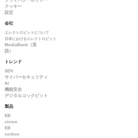
プライバシーポリシー
クッキー
設定
会社
エレクトロビットについて
日本におけるエレクトロビット
MediaBank（英
語）
トレンド
SDV
サイバーセキュリティ
AI
機能安全
デジタルコックピット
製品
EB
civion
EB
corbos