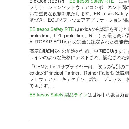
Elektrobit (EB) は
EB tresos Safety RTE
に自動
プリケーションソフトウェアコンポーネント間の
いて重要な役割を果たします。EB tresos Safet
基づき、ECUソフトウェアアプリケーション
EB tresos Safety RTE
はexidaから認定を受けた最
protection、E2E protection、RT
AUTOSAR ECU向けの完全に認定された機
高度自動運転への前進のため、車両ECUはますま
ラインのような厳格にテストされ、認定された
「OEMとTier 1サプライヤーは、彼らの個
exidaのPrincipal Partner、Rainer Fa
フトウェアアーキテクチャ、設計、プロセス、およ
できます。」
EB tresos Safety 製品ライン
は世界中の数百万台