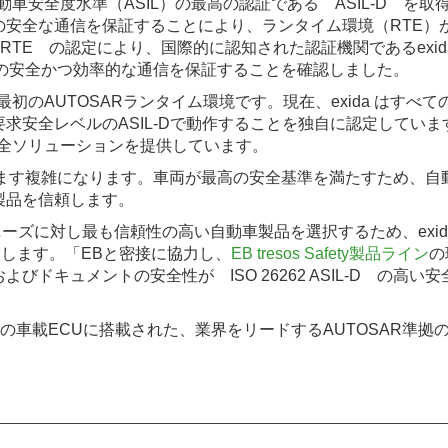
車安全度水準（ASIL）の最高の認証である ASIL-D を
安全な通信を保証することにより、ランタイム環境（RTE）が
y RTE の認定により、国際的に認知された認証機関であるexidaはすべて
間の安全かつ効率的な通信を保証することを確認しました。
初のAUTOSARランタイム環境です。現在、exida はすべての EB t
E）が最も高い要求安全レベルのASIL-Dで動作することを独自に認定していま
能安全ソリューションを提供しています。
す複雑になります。車両が最高の安全基準を満たすため、自動車メ
製品を信頼します。
別のニーズに対し最も信頼性の高い自動車製品を選択するため、ex
ller氏は説明します。「EBと密接に協力し、
EB tresos Safety製品ライン
の
びドキュメントの安全性が ISO 26262 ASIL-D の高
の車載ECUに搭載された、業界をリードするAUTOSAR準拠