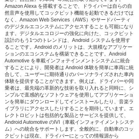
Amazon Alexa を搭載することで、ドライバーは自らの自
然音声を使用してコックピット機能を起動できるだけでは
なく、Amazon Web Services（AWS）やサードパーティ
のデジタルエコシステムにアクセスすることも可能になり
ます。デジタルエコロジーの強化に向けた、コックピット
設計のもう1つのトレンドは、Android システムを使用す
ることです。Android のメリットは、大規模なアプリケー
ションのエコシステムを構築できることです。Android
Automotive を車載インフォテインメントシステムに統合
することにより、開発者は Android 体験を簡単に車両に統
合して、ユーザーに期待通りのパーソナライズされた車内
体験を提供することができます。例えば、ドライバーや同
乗者は、最先端の革新的な技術を取り入れると同時に、シ
ンプルで直感的なソフトウェアを使用してアプリケーショ
ンを簡単にダウンロードしてインストールしたり、音楽ラ
イブラリにアクセスしたりすることを期待しています。エ
レクトロビットは包括的な製品とサービスを提供して、
Android Automotive のIVI（車載インフォテイメントシステ
ム）への統合をサポートします。全般的に、自動車のコッ
クピットは現在、ドライバーにとっての情報源から