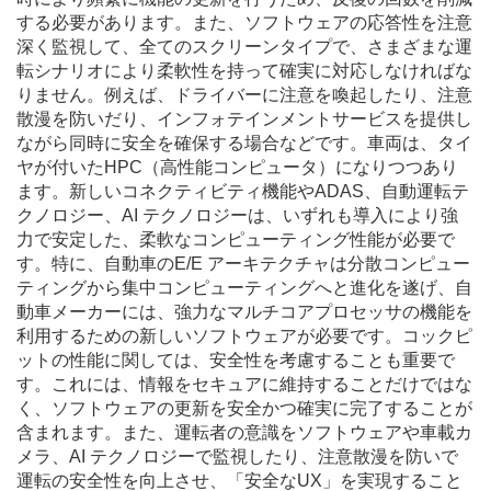
する必要があります。また、ソフトウェアの応答性を注意
深く監視して、全てのスクリーンタイプで、さまざまな運
転シナリオにより柔軟性を持って確実に対応しなければな
りません。例えば、ドライバーに注意を喚起したり、注意
散漫を防いだり、インフォテインメントサービスを提供し
ながら同時に安全を確保する場合などです。車両は、タイ
ヤが付いたHPC（高性能コンピュータ）になりつつあり
ます。新しいコネクティビティ機能やADAS、自動運転テ
クノロジー、AI テクノロジーは、いずれも導入により強
力で安定した、柔軟なコンピューティング性能が必要で
す。特に、自動車のE/E アーキテクチャは分散コンピュー
ティングから集中コンピューティングへと進化を遂げ、自
動車メーカーには、強力なマルチコアプロセッサの機能を
利用するための新しいソフトウェアが必要です。コックピ
ットの性能に関しては、安全性を考慮することも重要で
す。これには、情報をセキュアに維持することだけではな
く、ソフトウェアの更新を安全かつ確実に完了することが
含まれます。また、運転者の意識をソフトウェアや車載カ
メラ、AI テクノロジーで監視したり、注意散漫を防いで
運転の安全性を向上させ、「安全なUX」を実現すること