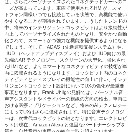
は、さらにパーソナライズされたコネクテッドカーへのニ
ーズが高まっています。車両で使用されるHMIが、スマー
トフォン同様いつでも接続している状態で、高機能で使い
やすくなることが期待されています。こうしたトレンドの
中、将来のインテリジェントコックピットはより接続性が
向上してパーソナライズされたものとなり、安全かつ自動
化されて、スマートかつ強力な機能を提供するようになる
でしょう。そして、ADAS（先進運転支援システム）や、
HUD （ヘッドアップディスプレイ）およびHUD向けの最
先端のAR テクノロジー、スクリーンの大型化、強化され
たHMI など、よりスマートなコネクティビティの技術が車
両に搭載されるようになります。コックピット内のコネク
ティビティとディスプレイの機能性の向上に伴い、インテ
リジェントコックピット設計においてUXの強化が最重要
事項となります。Frank Uhligの見解では、パーソナル音
声アシスタントやドライバーの視線の方向の検出、車内に
おける医療アプリケーションなど、将来のAIテクノロジー
によってUXはさらに強化されます。特に音声テクノロジ
ーは、次世代コックピットの鍵となります。エレクトロビ
ットは現在、Amazon Alexa と強固なパートナーシップを
築き、自然音声の車両への統合に取り組んでいます。