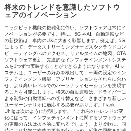
将来のトレンドを意識したソフトウ
ェアのイノベーション
コックピット機能の複雑化に伴い、ソフトウェアは常にイ
ノベーションが必要です。特に、5G やAI、自動運転など
の新技術は、車内のUXに大きく影響します。例えば、5G
によって、データストリーミングサービスやクラウドコン
ピューティングへのアクセス、リアルタイムの地図、OTA
ソフトウェア更新、先進的なインフォテインメントシステ
ムを1つずつ実装することができるようになります。AI シ
ステムは、ユーザーの好みを検出して、車両の設定やイン
フォテインメント機能、アプリケーションをそれらに合わ
せ、より高いレベルでのパーソナライゼーションを実現す
ることを可能にします。将来の自動運転は、ドライバーに
よる制御や自動運転への切り替えなど、さまざまな新しい
ユーザーシナリオに適応する必要があります。Frank
Uhligは次のように説明します。「これらのトレンドの変
化に従って、インフォテインメントに関するソフトウェア
の更新の方法は抜本的に変わるでしょう。より柔軟に、同
時により頻繁に機能の更新を行うため、反復の回数を削減